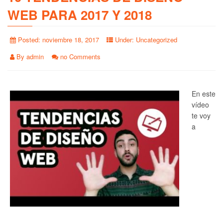
WEB PARA 2017 Y 2018
Posted:
noviembre 18, 2017
Under:
Uncategorized
By
admin
no Comments
En este
vídeo
te voy
a