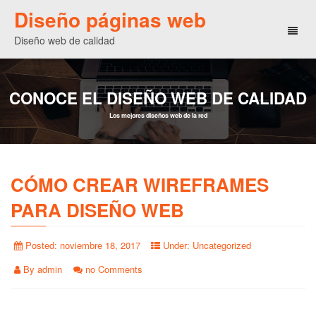
Diseño páginas web
Toggl
Diseño web de calidad
naviga
CONOCE EL DISEÑO WEB DE CALIDAD
Los mejores diseños web de la red
CÓMO CREAR WIREFRAMES
PARA DISEÑO WEB
Posted:
noviembre 18, 2017
Under:
Uncategorized
By
admin
no Comments