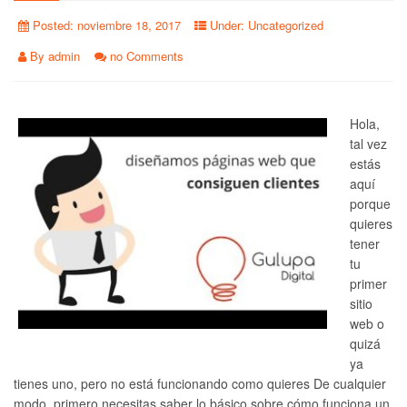
Posted:
noviembre 18, 2017
Under:
Uncategorized
By
admin
no Comments
Hola,
tal vez
estás
aquí
porque
quieres
tener
tu
primer
sitio
web o
quizá
ya
tienes uno, pero no está funcionando como quieres De cualquier
modo, primero necesitas saber lo básico sobre cómo funciona un