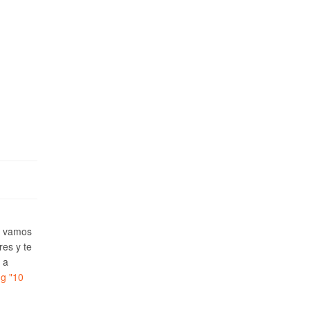
e vamos
res y te
 a
ng
"10