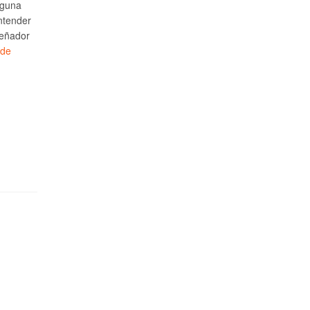
lguna
ntender
señador
 de