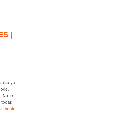
S |
 quizá ya
modo,
b No te
e todas
ealmente