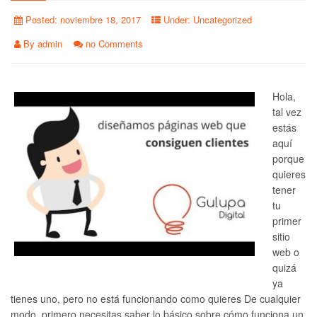
Posted:
noviembre 18, 2017
Under:
Uncategorized
By
admin
no Comments
Hola,
tal vez
estás
aquí
porque
quieres
tener
tu
primer
sitio
web o
quizá
ya
tienes uno, pero no está funcionando como quieres De cualquier
modo, primero necesitas saber lo básico sobre cómo funciona un