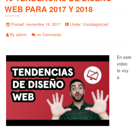
WEB PARA 2017 Y 2018
Posted:
noviembre 18, 2017
Under:
Uncategorized
By
admin
no Comments
En este
vídeo
te voy
a