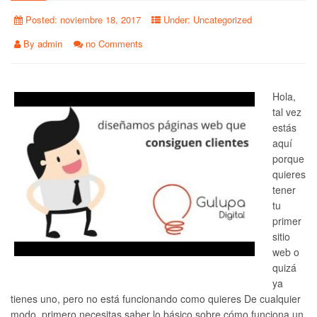
Posted:
noviembre 18, 2017
Under:
Uncategorized
By
admin
no Comments
Hola,
tal vez
estás
aquí
porque
quieres
tener
tu
primer
sitio
web o
quizá
ya
tienes uno, pero no está funcionando como quieres De cualquier
modo, primero necesitas saber lo básico sobre cómo funciona un