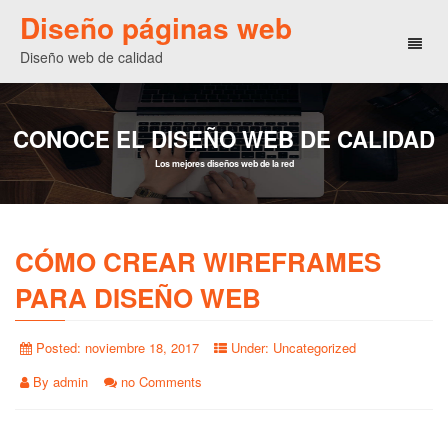
Diseño páginas web
Toggl
Diseño web de calidad
naviga
CONOCE EL DISEÑO WEB DE CALIDAD
Los mejores diseños web de la red
CÓMO CREAR WIREFRAMES
PARA DISEÑO WEB
Posted:
noviembre 18, 2017
Under:
Uncategorized
By
admin
no Comments