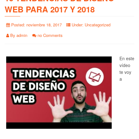
WEB PARA 2017 Y 2018
Posted:
noviembre 18, 2017
Under:
Uncategorized
By
admin
no Comments
En este
vídeo
te voy
a