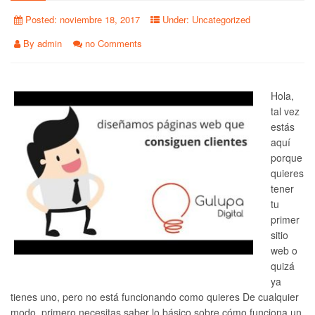
Posted:
noviembre 18, 2017
Under:
Uncategorized
By
admin
no Comments
Hola,
tal vez
estás
aquí
porque
quieres
tener
tu
primer
sitio
web o
quizá
ya
tienes uno, pero no está funcionando como quieres De cualquier
modo, primero necesitas saber lo básico sobre cómo funciona un