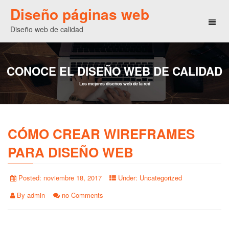
Diseño páginas web
Toggl
Diseño web de calidad
naviga
CONOCE EL DISEÑO WEB DE CALIDAD
Los mejores diseños web de la red
CÓMO CREAR WIREFRAMES
PARA DISEÑO WEB
Posted:
noviembre 18, 2017
Under:
Uncategorized
By
admin
no Comments