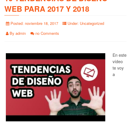
WEB PARA 2017 Y 2018
Posted:
noviembre 18, 2017
Under:
Uncategorized
By
admin
no Comments
En este
vídeo
te voy
a