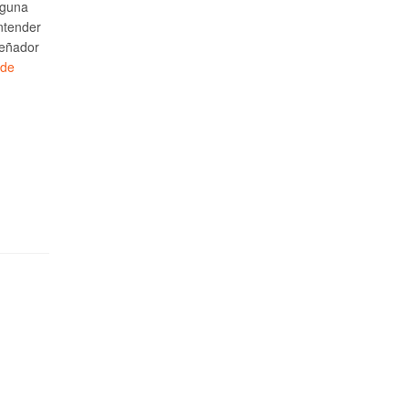
lguna
ntender
señador
 de