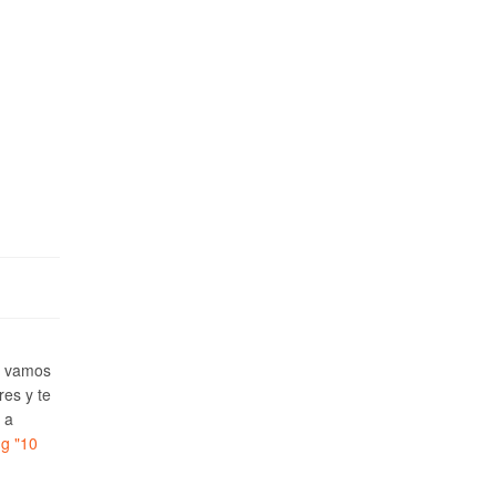
e vamos
res y te
 a
ng
"10