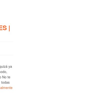
S |
 quizá ya
modo,
b No te
e todas
ealmente