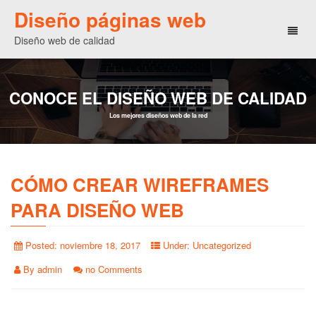
Diseño páginas web
Toggl
Diseño web de calidad
naviga
CONOCE EL DISEÑO WEB DE CALIDAD
Los mejores diseños web de la red
CÓMO CREAR WIREFRAMES
PARA DISEÑO WEB
Posted:
noviembre 18, 2017
Under:
Uncategorized
By
admin
no Comments