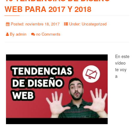
WEB PARA 2017 Y 2018
Posted:
noviembre 18, 2017
Under:
Uncategorized
By
admin
no Comments
En este
vídeo
te voy
a