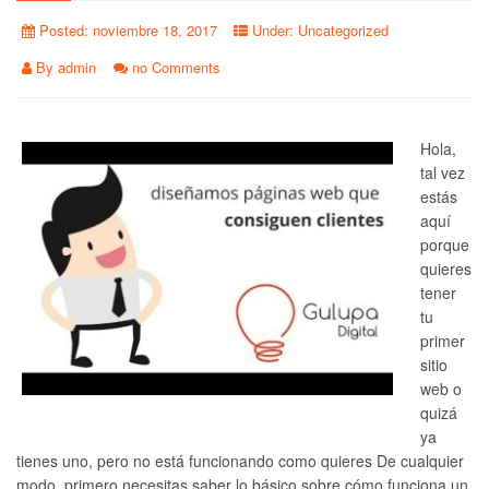
Posted:
noviembre 18, 2017
Under:
Uncategorized
By
admin
no Comments
Hola,
tal vez
estás
aquí
porque
quieres
tener
tu
primer
sitio
web o
quizá
ya
tienes uno, pero no está funcionando como quieres De cualquier
modo, primero necesitas saber lo básico sobre cómo funciona un