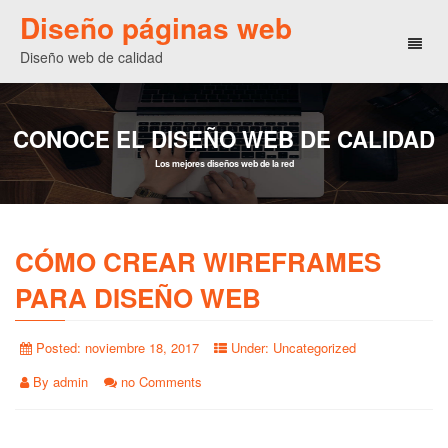
Diseño páginas web
Toggl
Diseño web de calidad
naviga
CONOCE EL DISEÑO WEB DE CALIDAD
Los mejores diseños web de la red
CÓMO CREAR WIREFRAMES
PARA DISEÑO WEB
Posted:
noviembre 18, 2017
Under:
Uncategorized
By
admin
no Comments