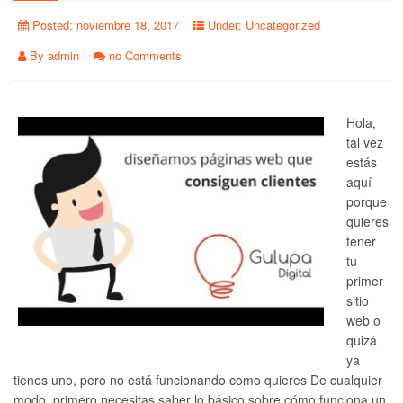
Posted:
noviembre 18, 2017
Under:
Uncategorized
By
admin
no Comments
Hola,
tal vez
estás
aquí
porque
quieres
tener
tu
primer
sitio
web o
quizá
ya
tienes uno, pero no está funcionando como quieres De cualquier
modo, primero necesitas saber lo básico sobre cómo funciona un