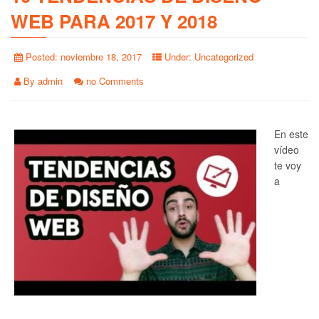
WEB PARA 2017 Y 2018
Posted:
noviembre 18, 2017
Under:
Uncategorized
By
admin
no Comments
En este
vídeo
te voy
a