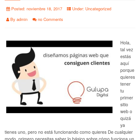
Posted:
noviembre 18, 2017
Under:
Uncategorized
By
admin
no Comments
Hola,
tal vez
estás
aquí
porque
quieres
tener
tu
primer
sitio
web o
quizá
ya
tienes uno, pero no está funcionando como quieres De cualquier
modo, primero necesitas saber lo básico sobre cómo funciona un