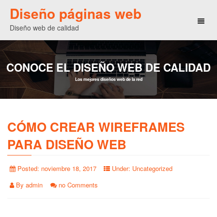
Diseño páginas web
Toggl
Diseño web de calidad
naviga
CONOCE EL DISEÑO WEB DE CALIDAD
Los mejores diseños web de la red
CÓMO CREAR WIREFRAMES
PARA DISEÑO WEB
Posted:
noviembre 18, 2017
Under:
Uncategorized
By
admin
no Comments