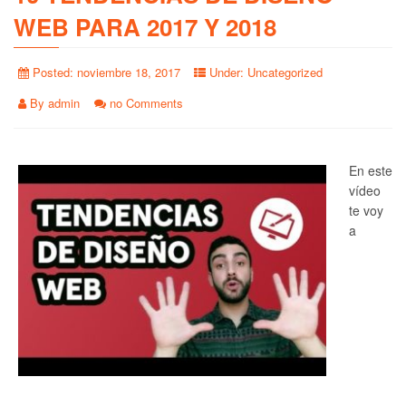
WEB PARA 2017 Y 2018
Posted:
noviembre 18, 2017
Under:
Uncategorized
By
admin
no Comments
En este
vídeo
te voy
a