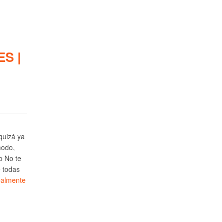
S |
 quizá ya
modo,
b No te
e todas
ealmente