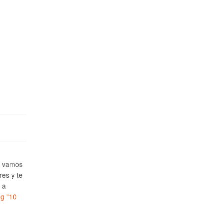
e vamos
res y te
 a
ng
"10