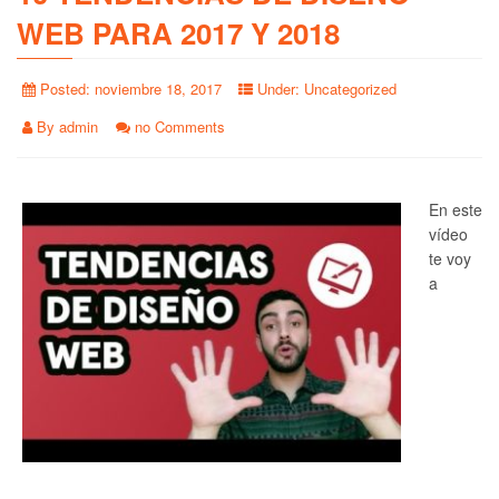
WEB PARA 2017 Y 2018
Posted:
noviembre 18, 2017
Under:
Uncategorized
By
admin
no Comments
En este
vídeo
te voy
a