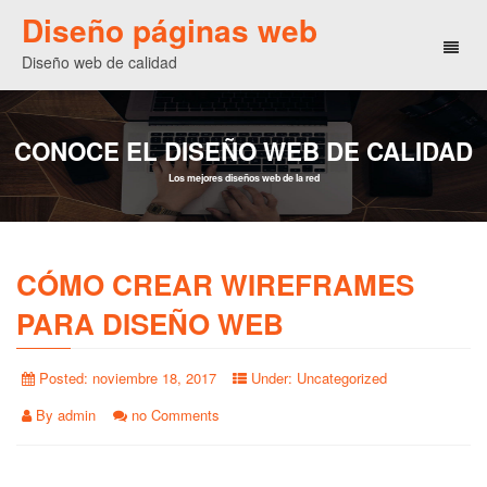
Diseño páginas web
Toggl
Diseño web de calidad
naviga
CONOCE EL DISEÑO WEB DE CALIDAD
Los mejores diseños web de la red
CÓMO CREAR WIREFRAMES
PARA DISEÑO WEB
Posted:
noviembre 18, 2017
Under:
Uncategorized
By
admin
no Comments