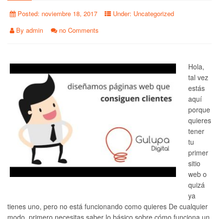
Posted:
noviembre 18, 2017
Under:
Uncategorized
By
admin
no Comments
Hola,
tal vez
estás
aquí
porque
quieres
tener
tu
primer
sitio
web o
quizá
ya
tienes uno, pero no está funcionando como quieres De cualquier
modo, primero necesitas saber lo básico sobre cómo funciona un