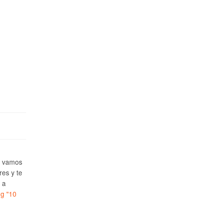
e vamos
res y te
 a
ng
"10