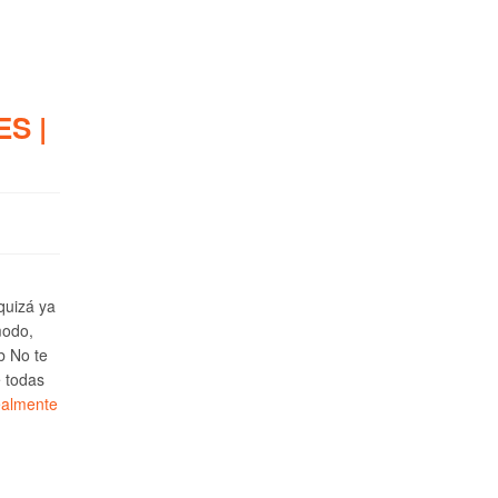
S |
 quizá ya
modo,
b No te
e todas
ealmente