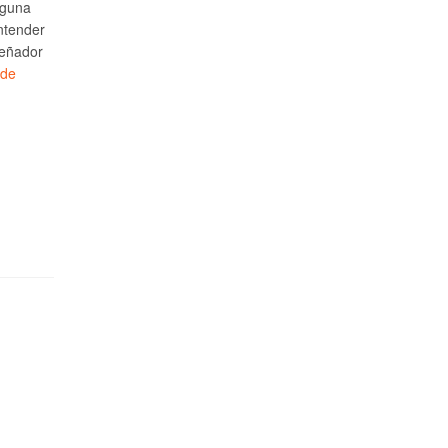
lguna
ntender
señador
 de