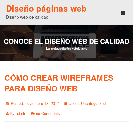
Diseño páginas web
Toggl
Diseño web de calidad
naviga
CONOCE EL DISEÑO WEB DE CALIDAD
Los mejores diseños web de la red
CÓMO CREAR WIREFRAMES
PARA DISEÑO WEB
Posted:
noviembre 18, 2017
Under:
Uncategorized
By
admin
no Comments