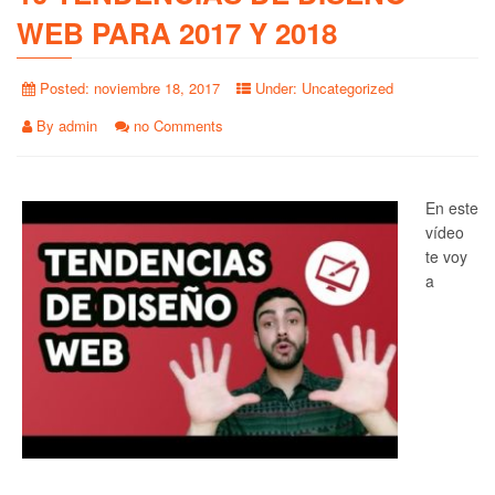
WEB PARA 2017 Y 2018
Posted:
noviembre 18, 2017
Under:
Uncategorized
By
admin
no Comments
En este
vídeo
te voy
a