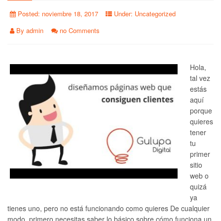
Posted:
noviembre 18, 2017
Under:
Uncategorized
By
admin
no Comments
Hola,
tal vez
estás
aquí
porque
quieres
tener
tu
primer
sitio
web o
quizá
ya
tienes uno, pero no está funcionando como quieres De cualquier
modo, primero necesitas saber lo básico sobre cómo funciona un