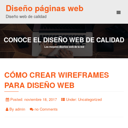
Diseño páginas web
Toggl
Diseño web de calidad
naviga
CONOCE EL DISEÑO WEB DE CALIDAD
Los mejores diseños web de la red
CÓMO CREAR WIREFRAMES
PARA DISEÑO WEB
Posted:
noviembre 18, 2017
Under:
Uncategorized
By
admin
no Comments