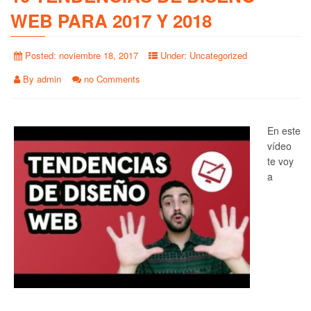
WEB PARA 2017 Y 2018
Posted:
noviembre 18, 2017
Under:
Uncategorized
By
admin
no Comments
En este
vídeo
te voy
a