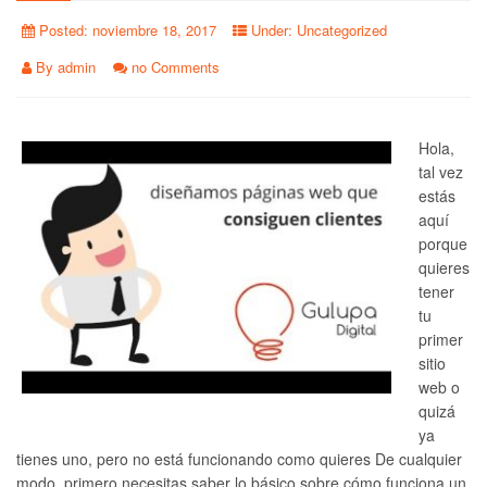
Posted:
noviembre 18, 2017
Under:
Uncategorized
By
admin
no Comments
Hola,
tal vez
estás
aquí
porque
quieres
tener
tu
primer
sitio
web o
quizá
ya
tienes uno, pero no está funcionando como quieres De cualquier
modo, primero necesitas saber lo básico sobre cómo funciona un