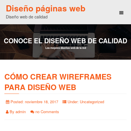
Diseño páginas web
Toggl
Diseño web de calidad
naviga
CONOCE EL DISEÑO WEB DE CALIDAD
Los mejores diseños web de la red
CÓMO CREAR WIREFRAMES
PARA DISEÑO WEB
Posted:
noviembre 18, 2017
Under:
Uncategorized
By
admin
no Comments