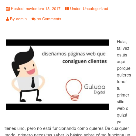
Posted:
noviembre 18, 2017
Under:
Uncategorized
By
admin
no Comments
Hola,
tal vez
estás
aquí
porque
quieres
tener
tu
primer
sitio
web o
quizá
ya
tienes uno, pero no está funcionando como quieres De cualquier
modo, primero necesitas saber lo básico sobre cómo funciona un