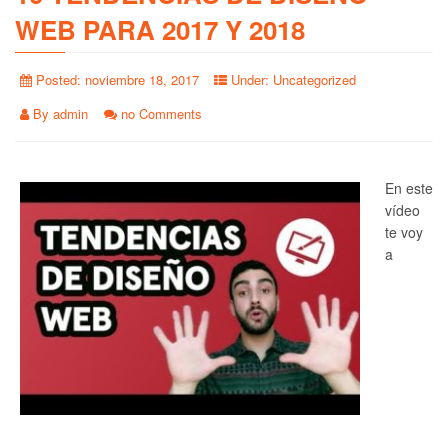
WEB PARA 2017 Y 2018
Posted:
noviembre 18, 2017
Under:
Uncategorized
By
admin
no Comments
En este
vídeo
te voy
a