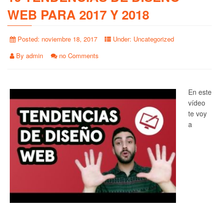
WEB PARA 2017 Y 2018
Posted:
noviembre 18, 2017
Under:
Uncategorized
By
admin
no Comments
En este
vídeo
te voy
a