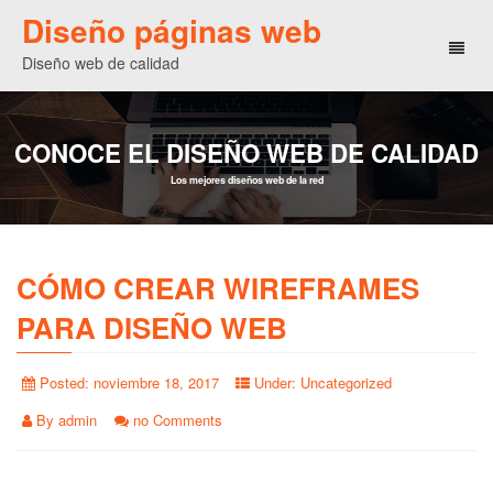
Diseño páginas web
Toggl
Diseño web de calidad
naviga
CONOCE EL DISEÑO WEB DE CALIDAD
Los mejores diseños web de la red
CÓMO CREAR WIREFRAMES
PARA DISEÑO WEB
Posted:
noviembre 18, 2017
Under:
Uncategorized
By
admin
no Comments