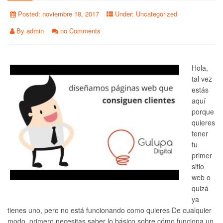
Posted:
noviembre 18, 2017
Under:
Uncategorized
By
admin
no Comments
Hola,
tal vez
estás
aquí
porque
quieres
tener
tu
primer
sitio
web o
quizá
ya
tienes uno, pero no está funcionando como quieres De cualquier
modo, primero necesitas saber lo básico sobre cómo funciona un