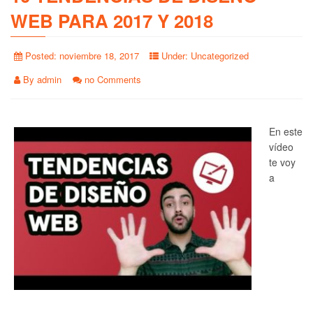
WEB PARA 2017 Y 2018
Posted:
noviembre 18, 2017
Under:
Uncategorized
By
admin
no Comments
En este
vídeo
te voy
a