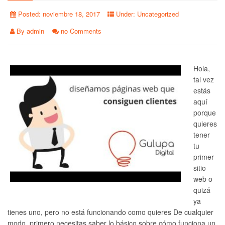
Posted:
noviembre 18, 2017
Under:
Uncategorized
By
admin
no Comments
Hola,
tal vez
estás
aquí
porque
quieres
tener
tu
primer
sitio
web o
quizá
ya
tienes uno, pero no está funcionando como quieres De cualquier
modo, primero necesitas saber lo básico sobre cómo funciona un