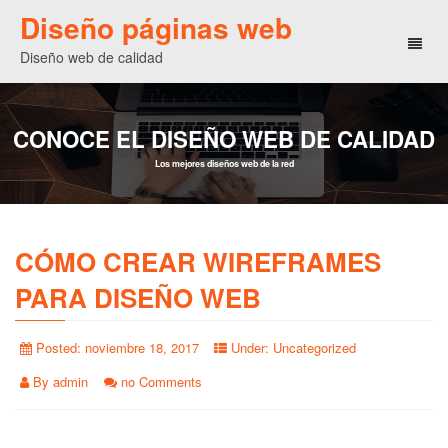
Diseño páginas web
Toggl
Diseño web de calidad
naviga
CONOCE EL DISEÑO WEB DE CALIDAD
Los mejores diseños web de la red
CÓMO CREAR WIREFRAMES
PARA DISEÑO WEB
Posted:
noviembre 18, 2017
Under:
Uncategorized
By
admin
no Comments