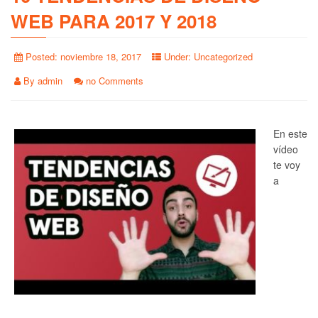
WEB PARA 2017 Y 2018
Posted:
noviembre 18, 2017
Under:
Uncategorized
By
admin
no Comments
En este
vídeo
te voy
a