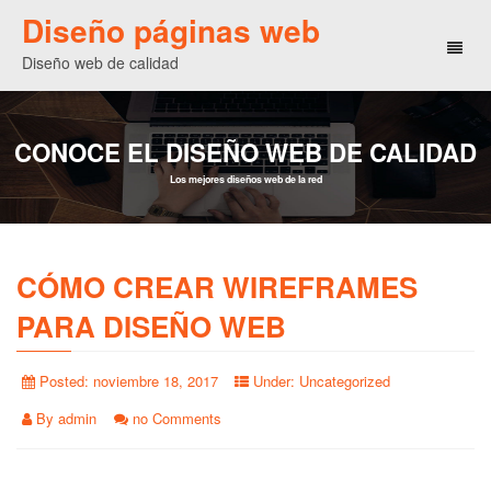
Diseño páginas web
Toggl
Diseño web de calidad
naviga
CONOCE EL DISEÑO WEB DE CALIDAD
Los mejores diseños web de la red
CÓMO CREAR WIREFRAMES
PARA DISEÑO WEB
Posted:
noviembre 18, 2017
Under:
Uncategorized
By
admin
no Comments