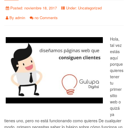
Posted:
noviembre 18, 2017
Under:
Uncategorized
By
admin
no Comments
Hola,
tal vez
estás
aquí
porque
quieres
tener
tu
primer
sitio
web o
quizá
ya
tienes uno, pero no está funcionando como quieres De cualquier
modo, primero necesitas saber lo básico sobre cómo funciona un