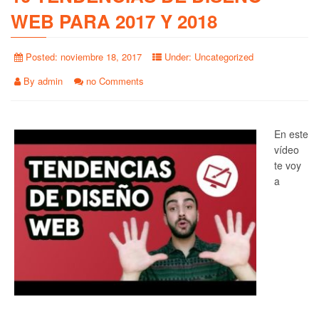
WEB PARA 2017 Y 2018
Posted:
noviembre 18, 2017
Under:
Uncategorized
By
admin
no Comments
En este
vídeo
te voy
a