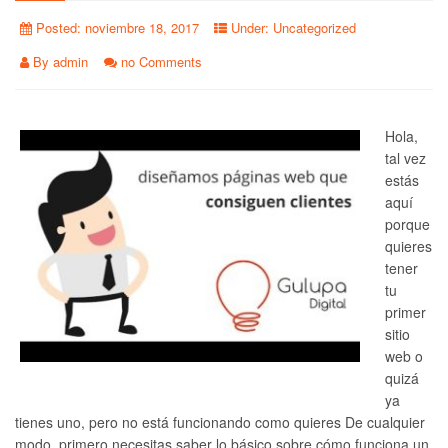
Posted:
noviembre 18, 2017
Under:
Uncategorized
By
admin
no Comments
Hola,
tal vez
estás
aquí
porque
quieres
tener
tu
primer
sitio
web o
quizá
ya
tienes uno, pero no está funcionando como quieres De cualquier
modo, primero necesitas saber lo básico sobre cómo funciona un