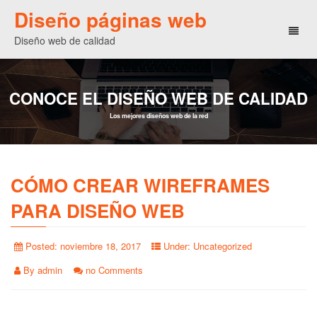
Diseño páginas web
Toggl
Diseño web de calidad
naviga
CONOCE EL DISEÑO WEB DE CALIDAD
Los mejores diseños web de la red
CÓMO CREAR WIREFRAMES
PARA DISEÑO WEB
Posted:
noviembre 18, 2017
Under:
Uncategorized
By
admin
no Comments