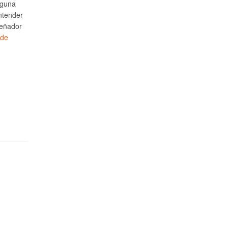
lguna
ntender
señador
 de