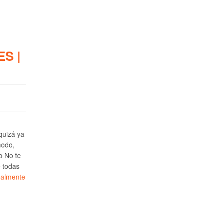
S |
 quizá ya
modo,
b No te
e todas
ealmente