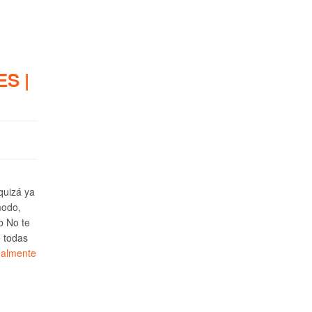
S |
 quizá ya
modo,
b No te
e todas
ealmente