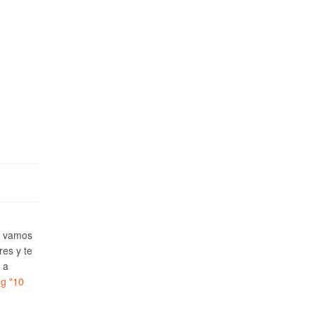
e vamos
res y te
 a
ng
"10