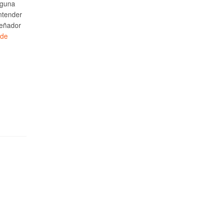
lguna
ntender
señador
 de