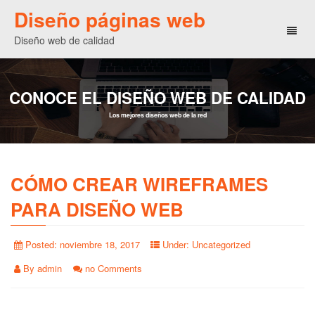
Diseño páginas web
Toggl
Diseño web de calidad
naviga
CONOCE EL DISEÑO WEB DE CALIDAD
Los mejores diseños web de la red
CÓMO CREAR WIREFRAMES
PARA DISEÑO WEB
Posted:
noviembre 18, 2017
Under:
Uncategorized
By
admin
no Comments