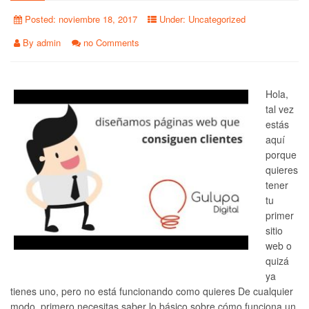
Posted:
noviembre 18, 2017
Under:
Uncategorized
By
admin
no Comments
Hola,
tal vez
estás
aquí
porque
quieres
tener
tu
primer
sitio
web o
quizá
ya
tienes uno, pero no está funcionando como quieres De cualquier
modo, primero necesitas saber lo básico sobre cómo funciona un