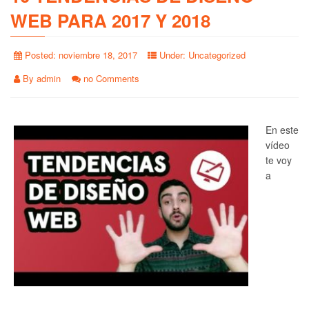
WEB PARA 2017 Y 2018
Posted:
noviembre 18, 2017
Under:
Uncategorized
By
admin
no Comments
En este
vídeo
te voy
a