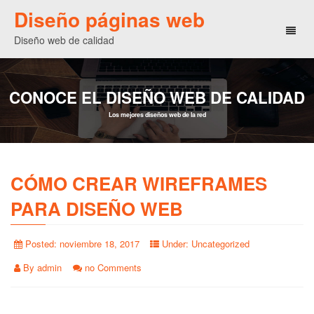
Diseño páginas web
Toggl
Diseño web de calidad
naviga
CONOCE EL DISEÑO WEB DE CALIDAD
Los mejores diseños web de la red
CÓMO CREAR WIREFRAMES
PARA DISEÑO WEB
Posted:
noviembre 18, 2017
Under:
Uncategorized
By
admin
no Comments