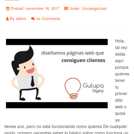
Posted:
noviembre 18, 2017
Under:
Uncategorized
By
admin
no Comments
Hola,
tal vez
estás
aquí
porque
quieres
tener
tu
primer
sitio
web o
quizá
ya
tienes uno, pero no está funcionando como quieres De cualquier
modo, primero necesitas saber lo básico sobre cómo funciona un