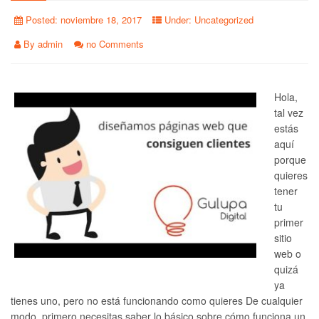
Posted:
noviembre 18, 2017
Under:
Uncategorized
By
admin
no Comments
Hola,
tal vez
estás
aquí
porque
quieres
tener
tu
primer
sitio
web o
quizá
ya
tienes uno, pero no está funcionando como quieres De cualquier
modo, primero necesitas saber lo básico sobre cómo funciona un