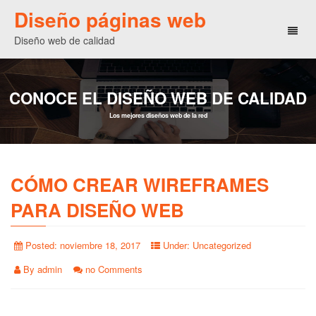
Diseño páginas web
Toggl
Diseño web de calidad
naviga
CONOCE EL DISEÑO WEB DE CALIDAD
Los mejores diseños web de la red
CÓMO CREAR WIREFRAMES
PARA DISEÑO WEB
Posted:
noviembre 18, 2017
Under:
Uncategorized
By
admin
no Comments