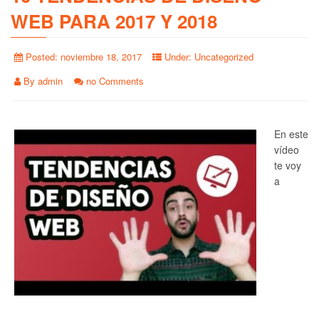
WEB PARA 2017 Y 2018
Posted:
noviembre 18, 2017
Under:
Uncategorized
By
admin
no Comments
En este
vídeo
te voy
a