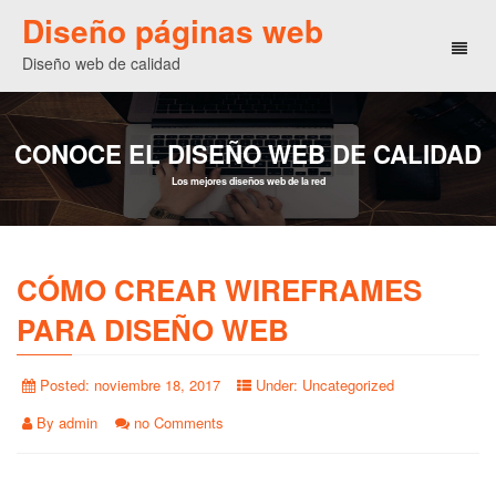
Diseño páginas web
Toggl
Diseño web de calidad
naviga
CONOCE EL DISEÑO WEB DE CALIDAD
Los mejores diseños web de la red
CÓMO CREAR WIREFRAMES
PARA DISEÑO WEB
Posted:
noviembre 18, 2017
Under:
Uncategorized
By
admin
no Comments