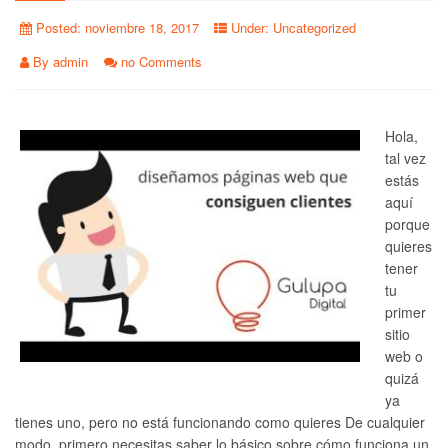
Posted:
noviembre 18, 2017
Under:
Uncategorized
By
admin
no Comments
Hola,
tal vez
estás
aquí
porque
quieres
tener
tu
primer
sitio
web o
quizá
ya
tienes uno, pero no está funcionando como quieres De cualquier
modo, primero necesitas saber lo básico sobre cómo funciona un