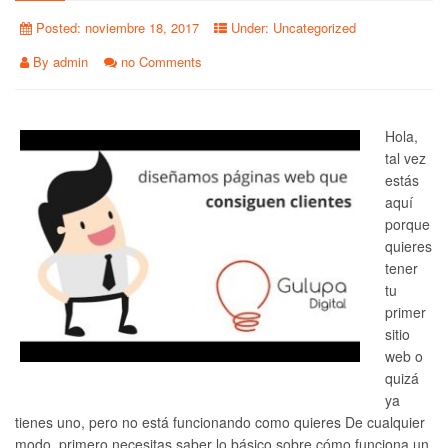
Posted:
noviembre 18, 2017
Under:
Uncategorized
By
admin
no Comments
Hola,
tal vez
estás
aquí
porque
quieres
tener
tu
primer
sitio
web o
quizá
ya
tienes uno, pero no está funcionando como quieres De cualquier
modo, primero necesitas saber lo básico sobre cómo funciona un