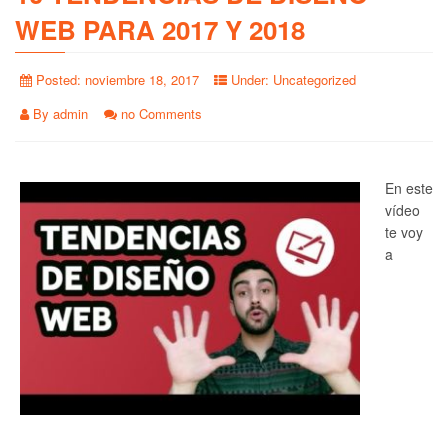
WEB PARA 2017 Y 2018
Posted:
noviembre 18, 2017
Under:
Uncategorized
By
admin
no Comments
En este
vídeo
te voy
a