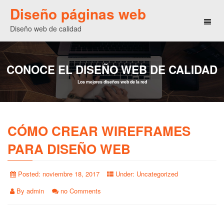
Diseño páginas web
Toggl
Diseño web de calidad
naviga
CONOCE EL DISEÑO WEB DE CALIDAD
Los mejores diseños web de la red
CÓMO CREAR WIREFRAMES
PARA DISEÑO WEB
Posted:
noviembre 18, 2017
Under:
Uncategorized
By
admin
no Comments