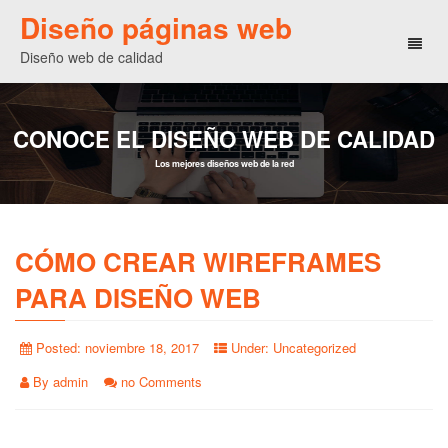
Diseño páginas web
Toggl
Diseño web de calidad
naviga
CONOCE EL DISEÑO WEB DE CALIDAD
Los mejores diseños web de la red
CÓMO CREAR WIREFRAMES
PARA DISEÑO WEB
Posted:
noviembre 18, 2017
Under:
Uncategorized
By
admin
no Comments