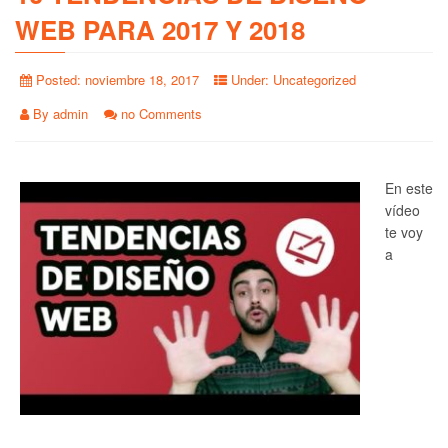
WEB PARA 2017 Y 2018
Posted:
noviembre 18, 2017
Under:
Uncategorized
By
admin
no Comments
En este
vídeo
te voy
a