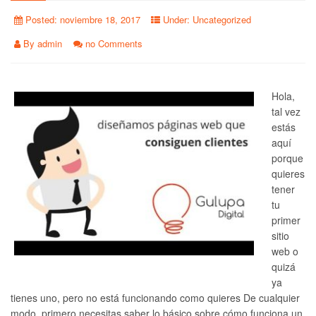
Posted:
noviembre 18, 2017
Under:
Uncategorized
By
admin
no Comments
Hola,
tal vez
estás
aquí
porque
quieres
tener
tu
primer
sitio
web o
quizá
ya
tienes uno, pero no está funcionando como quieres De cualquier
modo, primero necesitas saber lo básico sobre cómo funciona un