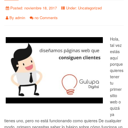
Posted:
noviembre 18, 2017
Under:
Uncategorized
By
admin
no Comments
Hola,
tal vez
estás
aquí
porque
quieres
tener
tu
primer
sitio
web o
quizá
ya
tienes uno, pero no está funcionando como quieres De cualquier
modo, primero necesitas saber lo básico sobre cómo funciona un