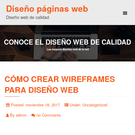
Diseño páginas web
Toggl
Diseño web de calidad
naviga
CONOCE EL DISEÑO WEB DE CALIDAD
Los mejores diseños web de la red
CÓMO CREAR WIREFRAMES
PARA DISEÑO WEB
Posted:
noviembre 18, 2017
Under:
Uncategorized
By
admin
no Comments