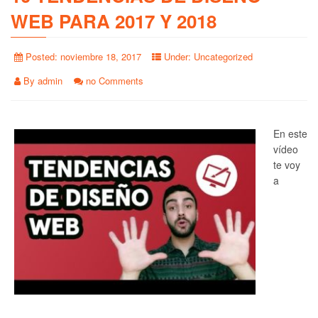
WEB PARA 2017 Y 2018
Posted:
noviembre 18, 2017
Under:
Uncategorized
By
admin
no Comments
En este
vídeo
te voy
a