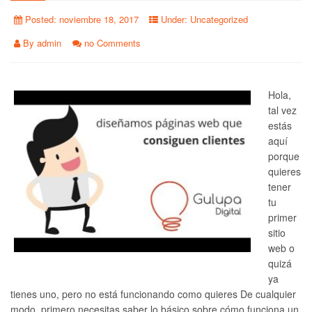
Posted:
noviembre 18, 2017
Under:
Uncategorized
By
admin
no Comments
Hola,
tal vez
estás
aquí
porque
quieres
tener
tu
primer
sitio
web o
quizá
ya
tienes uno, pero no está funcionando como quieres De cualquier
modo, primero necesitas saber lo básico sobre cómo funciona un