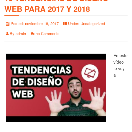
WEB PARA 2017 Y 2018
Posted:
noviembre 18, 2017
Under:
Uncategorized
By
admin
no Comments
En este
vídeo
te voy
a