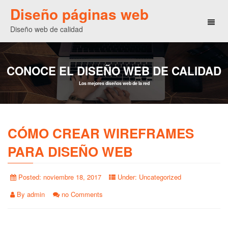
Diseño páginas web
Toggl
Diseño web de calidad
naviga
CONOCE EL DISEÑO WEB DE CALIDAD
Los mejores diseños web de la red
CÓMO CREAR WIREFRAMES
PARA DISEÑO WEB
Posted:
noviembre 18, 2017
Under:
Uncategorized
By
admin
no Comments