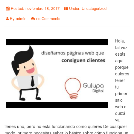
Posted:
noviembre 18, 2017
Under:
Uncategorized
By
admin
no Comments
Hola,
tal vez
estás
aquí
porque
quieres
tener
tu
primer
sitio
web o
quizá
ya
tienes uno, pero no está funcionando como quieres De cualquier
modo, primero necesitas saber lo básico sobre cómo funciona un