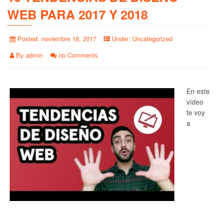
WEB PARA 2017 Y 2018
Posted:
noviembre 18, 2017
Under:
Uncategorized
By
admin
no Comments
En este
vídeo
te voy
a