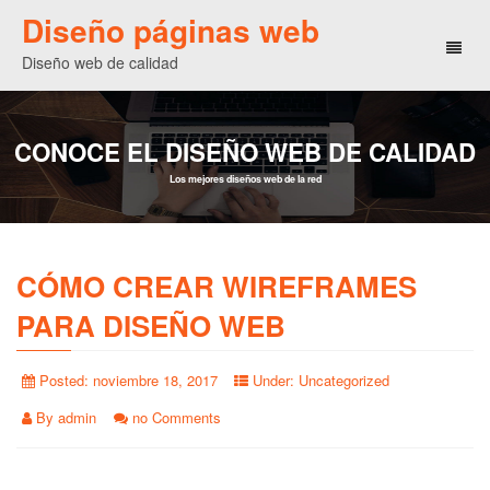
Diseño páginas web
Toggl
Diseño web de calidad
naviga
CONOCE EL DISEÑO WEB DE CALIDAD
Los mejores diseños web de la red
CÓMO CREAR WIREFRAMES
PARA DISEÑO WEB
Posted:
noviembre 18, 2017
Under:
Uncategorized
By
admin
no Comments