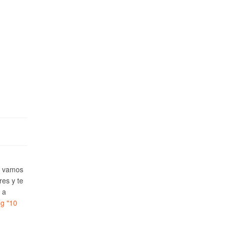
e vamos
res y te
 a
ng
"10