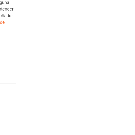
lguna
ntender
señador
 de