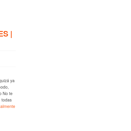
S |
 quizá ya
modo,
b No te
e todas
ealmente