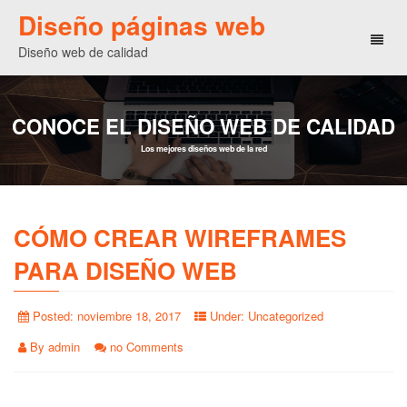
Diseño páginas web
Toggl
Diseño web de calidad
naviga
CONOCE EL DISEÑO WEB DE CALIDAD
Los mejores diseños web de la red
CÓMO CREAR WIREFRAMES
PARA DISEÑO WEB
Posted:
noviembre 18, 2017
Under:
Uncategorized
By
admin
no Comments