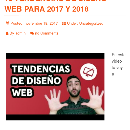
WEB PARA 2017 Y 2018
Posted:
noviembre 18, 2017
Under:
Uncategorized
By
admin
no Comments
En este
vídeo
te voy
a