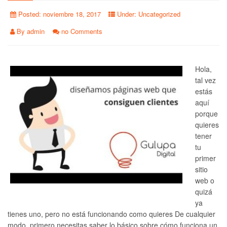
Posted:
noviembre 18, 2017
Under:
Uncategorized
By
admin
no Comments
Hola,
tal vez
estás
aquí
porque
quieres
tener
tu
primer
sitio
web o
quizá
ya
tienes uno, pero no está funcionando como quieres De cualquier
modo, primero necesitas saber lo básico sobre cómo funciona un