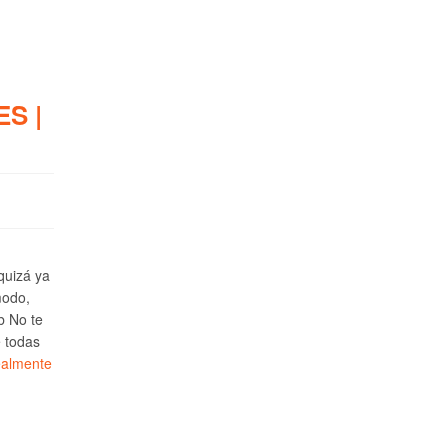
S |
 quizá ya
modo,
b No te
e todas
ealmente