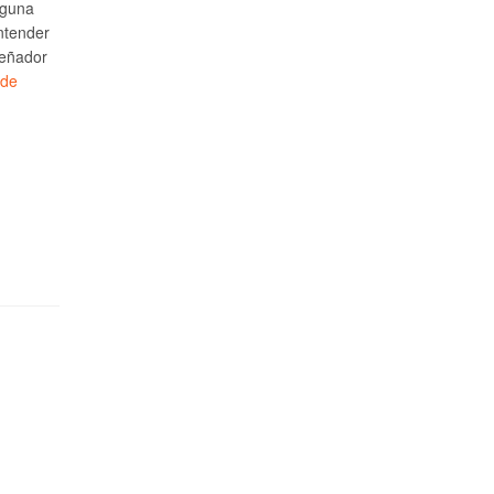
lguna
ntender
señador
 de