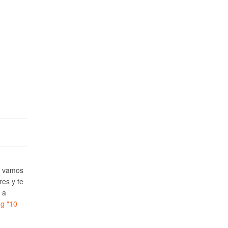
e vamos
res y te
 a
ng
"10