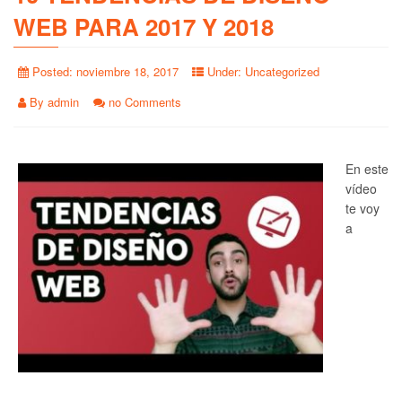
WEB PARA 2017 Y 2018
Posted:
noviembre 18, 2017
Under:
Uncategorized
By
admin
no Comments
En este
vídeo
te voy
a