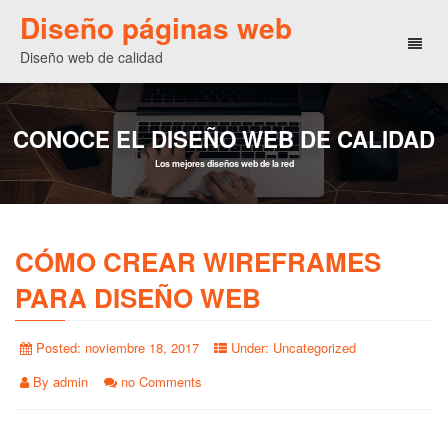
Diseño páginas web
Toggl
Diseño web de calidad
naviga
CONOCE EL DISEÑO WEB DE CALIDAD
Los mejores diseños web de la red
CÓMO CREAR WIREFRAMES
PARA DISEÑO WEB
Posted:
noviembre 18, 2017
Under:
Uncategorized
By
admin
no Comments