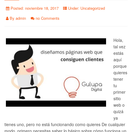
Posted:
noviembre 18, 2017
Under:
Uncategorized
By
admin
no Comments
Hola,
tal vez
estás
aquí
porque
quieres
tener
tu
primer
sitio
web o
quizá
ya
tienes uno, pero no está funcionando como quieres De cualquier
modo, primero necesitas saber lo básico sobre cómo funciona un