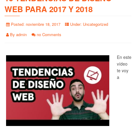
WEB PARA 2017 Y 2018
Posted:
noviembre 18, 2017
Under:
Uncategorized
By
admin
no Comments
En este
vídeo
te voy
a