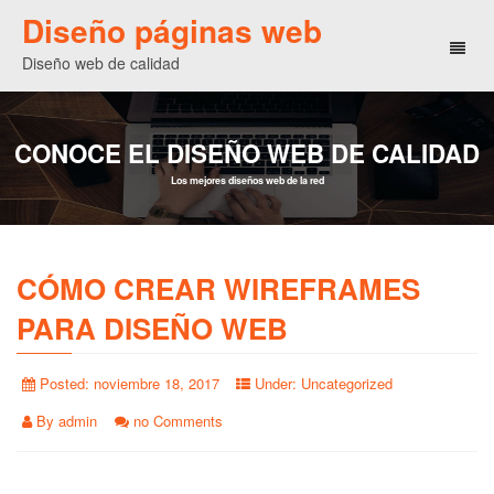
Diseño páginas web
Toggl
Diseño web de calidad
naviga
CONOCE EL DISEÑO WEB DE CALIDAD
Los mejores diseños web de la red
CÓMO CREAR WIREFRAMES
PARA DISEÑO WEB
Posted:
noviembre 18, 2017
Under:
Uncategorized
By
admin
no Comments