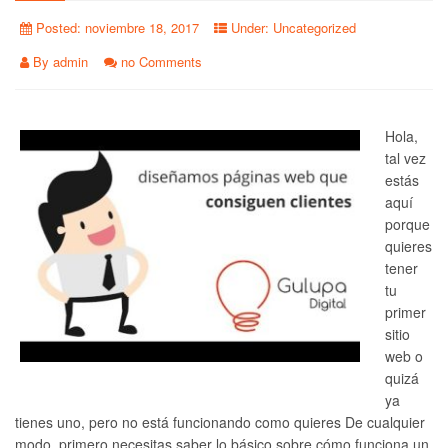
Posted:
noviembre 18, 2017
Under:
Uncategorized
By
admin
no Comments
Hola,
tal vez
estás
aquí
porque
quieres
tener
tu
primer
sitio
web o
quizá
ya
tienes uno, pero no está funcionando como quieres De cualquier
modo, primero necesitas saber lo básico sobre cómo funciona un