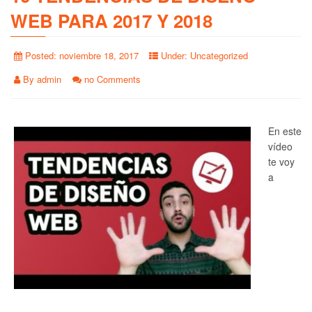
WEB PARA 2017 Y 2018
Posted:
noviembre 18, 2017
Under:
Uncategorized
By
admin
no Comments
En este
vídeo
te voy
a