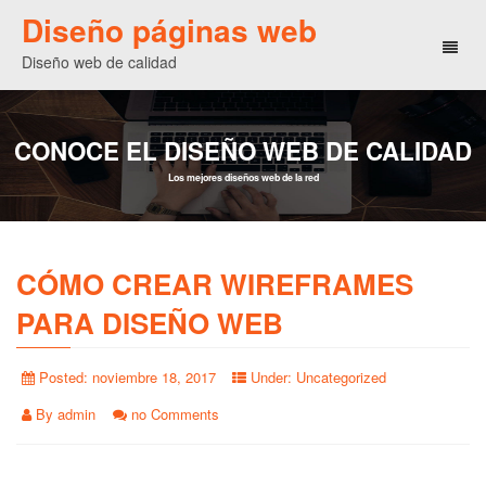
Diseño páginas web
Toggl
Diseño web de calidad
naviga
CONOCE EL DISEÑO WEB DE CALIDAD
Los mejores diseños web de la red
CÓMO CREAR WIREFRAMES
PARA DISEÑO WEB
Posted:
noviembre 18, 2017
Under:
Uncategorized
By
admin
no Comments