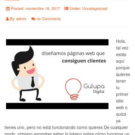
Posted:
noviembre 18, 2017
Under:
Uncategorized
By
admin
no Comments
Hola,
tal vez
estás
aquí
porque
quieres
tener
tu
primer
sitio
web o
quizá
ya
tienes uno, pero no está funcionando como quieres De cualquier
modo, primero necesitas saber lo básico sobre cómo funciona un