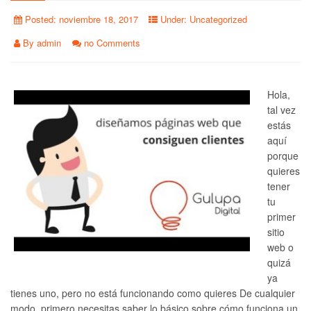
Posted:
noviembre 18, 2017
Under:
Uncategorized
By
admin
no Comments
Hola,
tal vez
estás
aquí
porque
quieres
tener
tu
primer
sitio
web o
quizá
ya
tienes uno, pero no está funcionando como quieres De cualquier
modo, primero necesitas saber lo básico sobre cómo funciona un