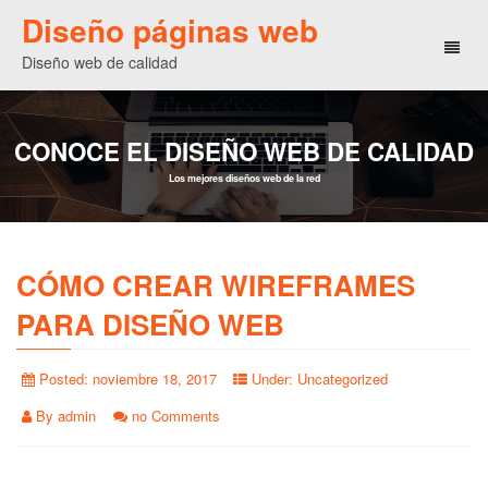
Diseño páginas web
Toggl
Diseño web de calidad
naviga
CONOCE EL DISEÑO WEB DE CALIDAD
Los mejores diseños web de la red
CÓMO CREAR WIREFRAMES
PARA DISEÑO WEB
Posted:
noviembre 18, 2017
Under:
Uncategorized
By
admin
no Comments