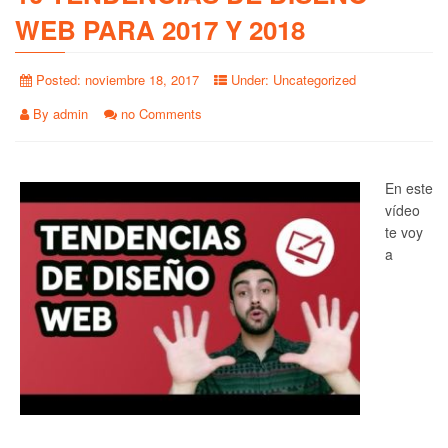
WEB PARA 2017 Y 2018
Posted:
noviembre 18, 2017
Under:
Uncategorized
By
admin
no Comments
En este
vídeo
te voy
a