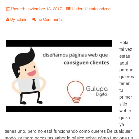
Posted:
noviembre 18, 2017
Under:
Uncategorized
By
admin
no Comments
Hola,
tal vez
estás
aquí
porque
quieres
tener
tu
primer
sitio
web o
quizá
ya
tienes uno, pero no está funcionando como quieres De cualquier
modo, primero necesitas saber lo básico sobre cómo funciona un