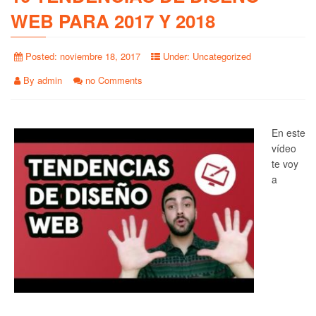
WEB PARA 2017 Y 2018
Posted:
noviembre 18, 2017
Under:
Uncategorized
By
admin
no Comments
En este
vídeo
te voy
a