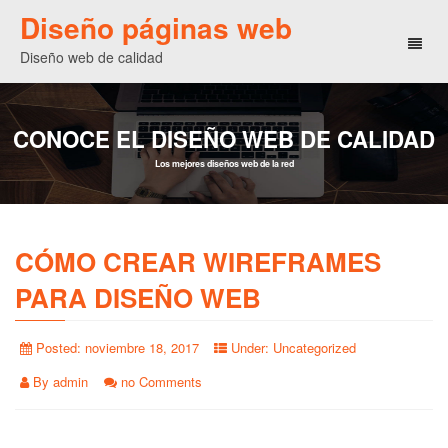
Diseño páginas web
Toggl
Diseño web de calidad
naviga
CONOCE EL DISEÑO WEB DE CALIDAD
Los mejores diseños web de la red
CÓMO CREAR WIREFRAMES
PARA DISEÑO WEB
Posted:
noviembre 18, 2017
Under:
Uncategorized
By
admin
no Comments