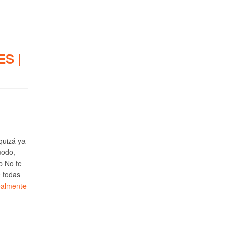
S |
 quizá ya
modo,
b No te
e todas
ealmente