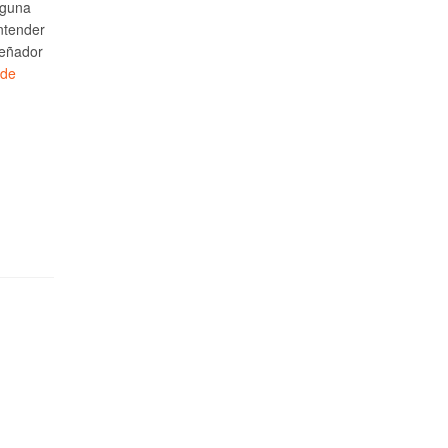
lguna
ntender
señador
 de