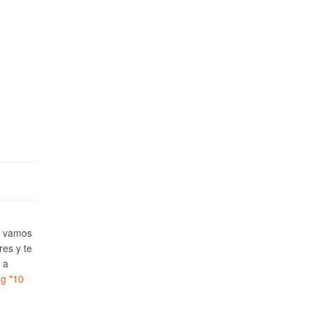
e vamos
res y te
 a
ng
"10