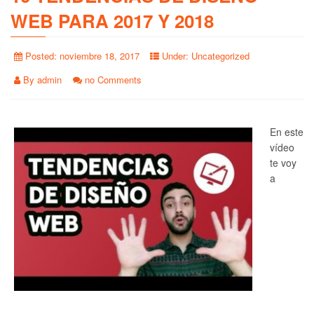
WEB PARA 2017 Y 2018
Posted:
noviembre 18, 2017
Under:
Uncategorized
By
admin
no Comments
En este
vídeo
te voy
a