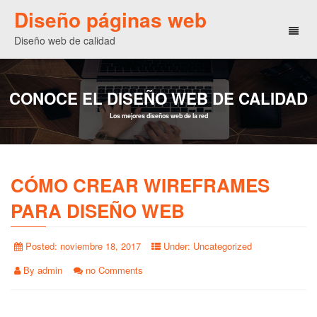
Diseño páginas web
Toggl
Diseño web de calidad
naviga
CONOCE EL DISEÑO WEB DE CALIDAD
Los mejores diseños web de la red
CÓMO CREAR WIREFRAMES
PARA DISEÑO WEB
Posted:
noviembre 18, 2017
Under:
Uncategorized
By
admin
no Comments