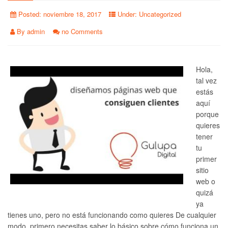
Posted:
noviembre 18, 2017
Under:
Uncategorized
By
admin
no Comments
Hola,
tal vez
estás
aquí
porque
quieres
tener
tu
primer
sitio
web o
quizá
ya
tienes uno, pero no está funcionando como quieres De cualquier
modo, primero necesitas saber lo básico sobre cómo funciona un