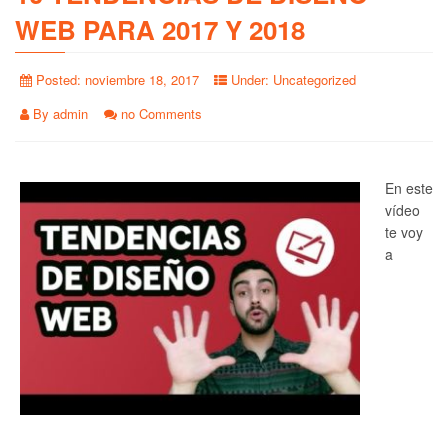
WEB PARA 2017 Y 2018
Posted:
noviembre 18, 2017
Under:
Uncategorized
By
admin
no Comments
En este
vídeo
te voy
a