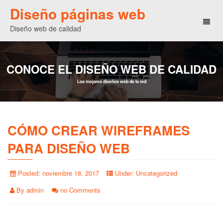
Diseño páginas web
Toggl
Diseño web de calidad
naviga
CONOCE EL DISEÑO WEB DE CALIDAD
Los mejores diseños web de la red
CÓMO CREAR WIREFRAMES
PARA DISEÑO WEB
Posted:
noviembre 18, 2017
Under:
Uncategorized
By
admin
no Comments