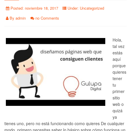
Posted:
noviembre 18, 2017
Under:
Uncategorized
By
admin
no Comments
Hola,
tal vez
estás
aquí
porque
quieres
tener
tu
primer
sitio
web o
quizá
ya
tienes uno, pero no está funcionando como quieres De cualquier
modo, primero necesitas saber lo básico sobre cómo funciona un