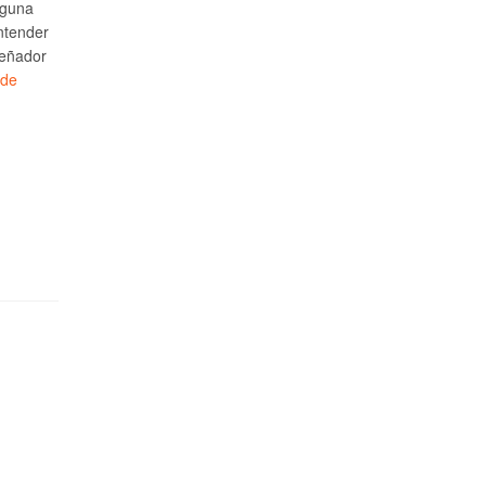
lguna
ntender
señador
 de