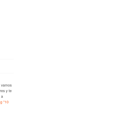
e vamos
res y te
 a
ng
"10