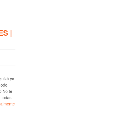
S |
 quizá ya
modo,
b No te
e todas
ealmente