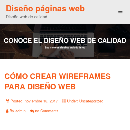
Diseño páginas web
Toggl
Diseño web de calidad
naviga
CONOCE EL DISEÑO WEB DE CALIDAD
Los mejores diseños web de la red
CÓMO CREAR WIREFRAMES
PARA DISEÑO WEB
Posted:
noviembre 18, 2017
Under:
Uncategorized
By
admin
no Comments