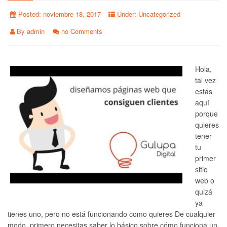
Posted:
noviembre 18, 2017
Under:
Uncategorized
By
admin
no Comments
Hola,
tal vez
estás
aquí
porque
quieres
tener
tu
primer
sitio
web o
quizá
ya
tienes uno, pero no está funcionando como quieres De cualquier
modo, primero necesitas saber lo básico sobre cómo funciona un