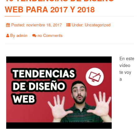
WEB PARA 2017 Y 2018
Posted:
noviembre 18, 2017
Under:
Uncategorized
By
admin
no Comments
En este
vídeo
te voy
a