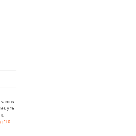
e vamos
res y te
 a
ng
"10