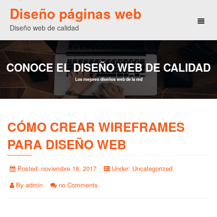
Diseño páginas web
Toggl
Diseño web de calidad
naviga
CONOCE EL DISEÑO WEB DE CALIDAD
Los mejores diseños web de la red
CÓMO CREAR WIREFRAMES
PARA DISEÑO WEB
Posted:
noviembre 18, 2017
Under:
Uncategorized
By
admin
no Comments