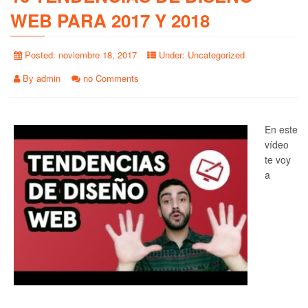
WEB PARA 2017 Y 2018
Posted:
noviembre 18, 2017
Under:
Uncategorized
By
admin
no Comments
En este
vídeo
te voy
a