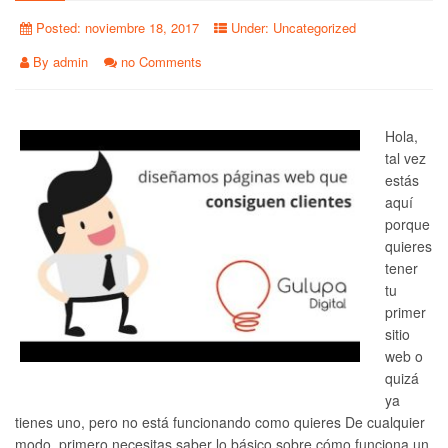
Posted:
noviembre 18, 2017
Under:
Uncategorized
By
admin
no Comments
Hola,
tal vez
estás
aquí
porque
quieres
tener
tu
primer
sitio
web o
quizá
ya
tienes uno, pero no está funcionando como quieres De cualquier
modo, primero necesitas saber lo básico sobre cómo funciona un