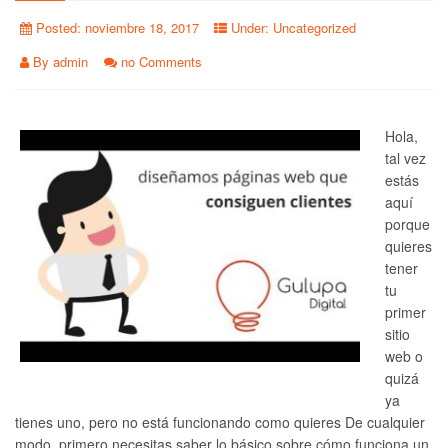
Posted:
noviembre 18, 2017
Under:
Uncategorized
By
admin
no Comments
Hola,
tal vez
estás
aquí
porque
quieres
tener
tu
primer
sitio
web o
quizá
ya
tienes uno, pero no está funcionando como quieres De cualquier
modo, primero necesitas saber lo básico sobre cómo funciona un