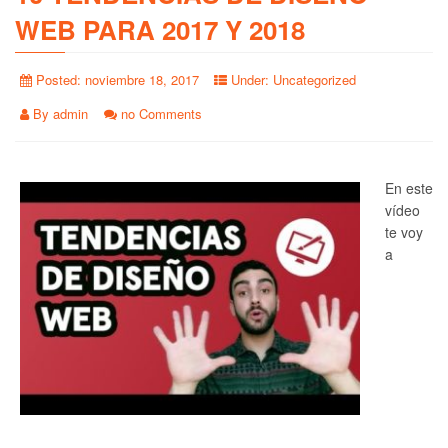
WEB PARA 2017 Y 2018
Posted:
noviembre 18, 2017
Under:
Uncategorized
By
admin
no Comments
En este
vídeo
te voy
a