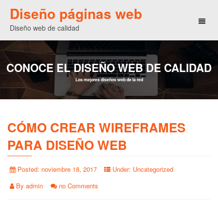
Diseño páginas web
Toggl
Diseño web de calidad
naviga
CONOCE EL DISEÑO WEB DE CALIDAD
Los mejores diseños web de la red
CÓMO CREAR WIREFRAMES
PARA DISEÑO WEB
Posted:
noviembre 18, 2017
Under:
Uncategorized
By
admin
no Comments