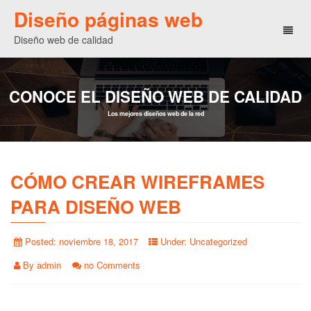
Diseño páginas web
Toggl
Diseño web de calidad
naviga
CONOCE EL DISEÑO WEB DE CALIDAD
Los mejores diseños web de la red
CÓMO CREAR WIREFRAMES
PARA DISEÑO WEB
Posted:
noviembre 18, 2017
Under:
Uncategorized
By
admin
no Comments