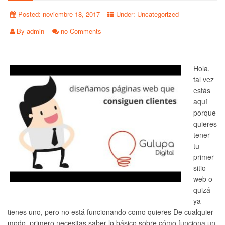
Posted:
noviembre 18, 2017
Under:
Uncategorized
By
admin
no Comments
Hola,
tal vez
estás
aquí
porque
quieres
tener
tu
primer
sitio
web o
quizá
ya
tienes uno, pero no está funcionando como quieres De cualquier
modo, primero necesitas saber lo básico sobre cómo funciona un