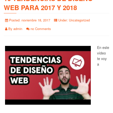
WEB PARA 2017 Y 2018
Posted:
noviembre 18, 2017
Under:
Uncategorized
By
admin
no Comments
En este
vídeo
te voy
a