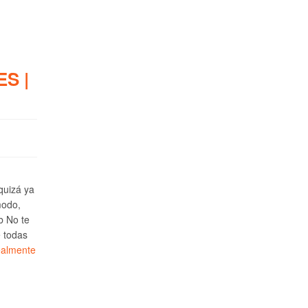
S |
 quizá ya
modo,
b No te
e todas
ealmente