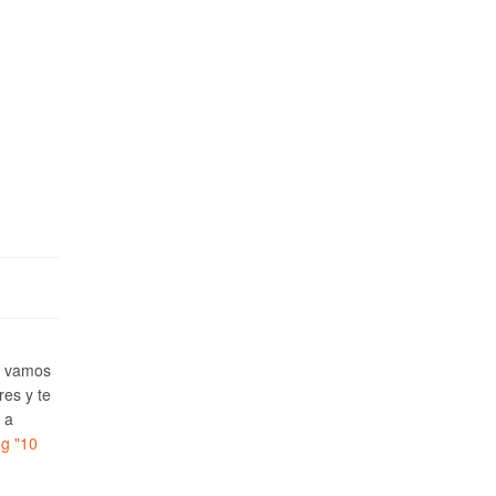
e vamos
res y te
 a
ng
"10