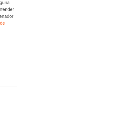
lguna
ntender
señador
 de