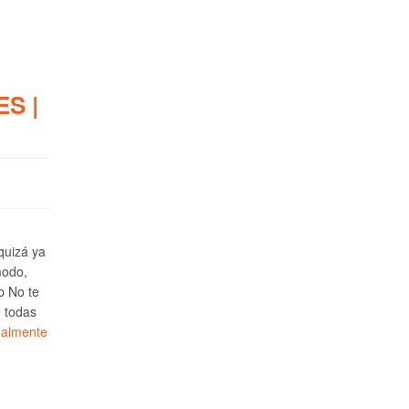
S |
 quizá ya
modo,
b No te
e todas
ealmente