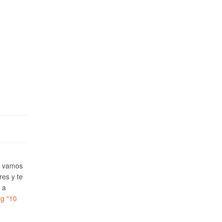
e vamos
res y te
 a
ng
"10