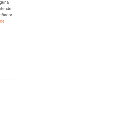
lguna
ntender
señador
 de