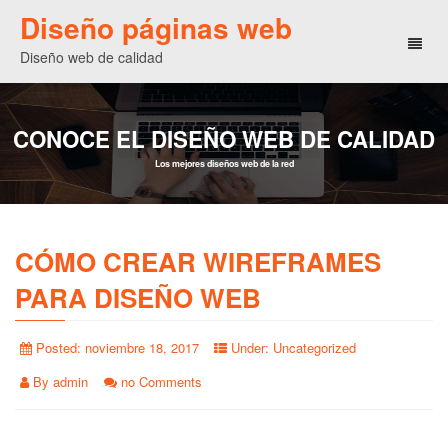
Diseño páginas web
Toggl
Diseño web de calidad
naviga
CONOCE EL DISEÑO WEB DE CALIDAD
Los mejores diseños web de la red
CÓMO CREAR WIREFRAMES
PARA DISEÑO WEB
Posted:
noviembre 18, 2017
Under:
Uncategorized
By
admin
no Comments