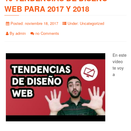
WEB PARA 2017 Y 2018
Posted:
noviembre 18, 2017
Under:
Uncategorized
By
admin
no Comments
En este
vídeo
te voy
a