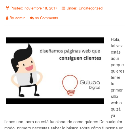
Posted:
noviembre 18, 2017
Under:
Uncategorized
By
admin
no Comments
Hola,
tal vez
estás
aquí
porque
quieres
tener
tu
primer
sitio
web o
quizá
ya
tienes uno, pero no está funcionando como quieres De cualquier
modo, primero necesitas saber lo básico sobre cómo funciona un